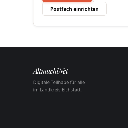
Postfach einrichten
AltmuehlNet
Digitale Teilhabe für alle
im Landkreis Eichstätt.