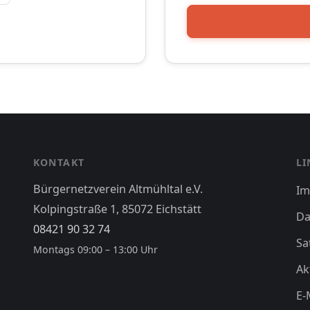
KONTAKT
LI
Bürgernetzverein Altmühltal e.V.
Im
Kolpingstraße 1, 85072 Eichstätt
Da
08421 90 32 74
Sa
Montags 09:00 – 13:00 Uhr
Ak
E-