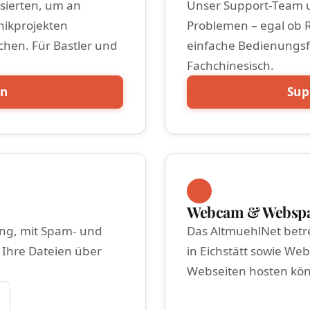
ssierten, um an
Unser Support-Team u
nikprojekten
Problemen – egal ob 
chen. Für Bastler und
einfache Bedienungsf
Fachchinesisch.
en
Sup
Webcam & Websp
ng, mit Spam- und
Das AltmuehlNet betr
 Ihre Dateien über
in Eichstätt sowie We
Webseiten hosten kö